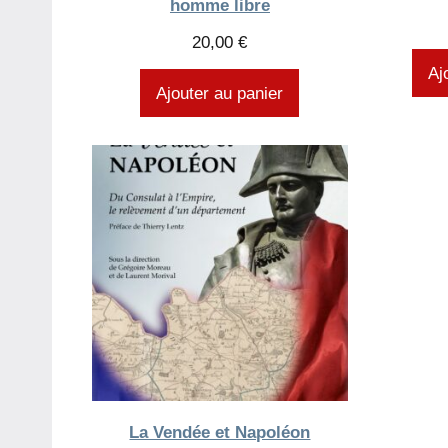
homme libre
20,00
€
Aj
Ajouter au panier
La Vendée et Napoléon