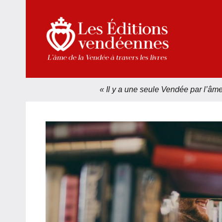
Aller
au
contenu
Les
L'âme
de
Édit
la
Vendée
« Il y a une seule Vendée par l’âm
Vend
à
travers
les
livres