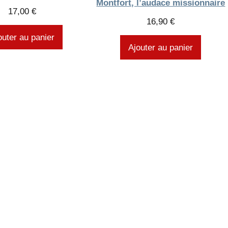
Montfort, l’audace missionnaire
17,00
€
16,90
€
outer au panier
Ajouter au panier